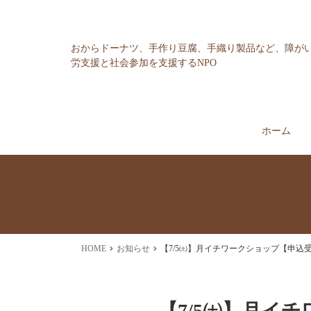
おからドーナツ、手作り豆腐、手織り製品など、障が
労支援と社会参加を支援するNPO
ホーム
HOME
お知らせ
【7/5㈯】月イチワークショップ【申込
【7/5㈯】月イ