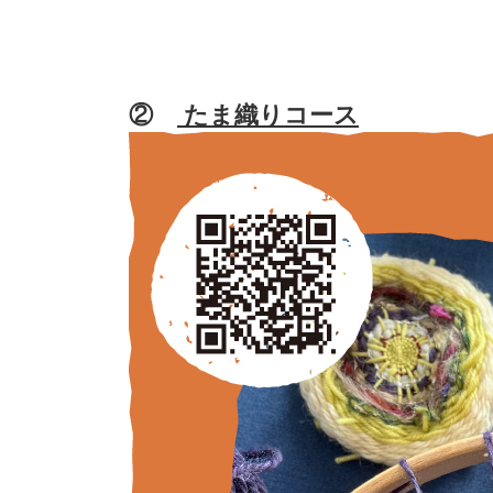
②
たま織りコース