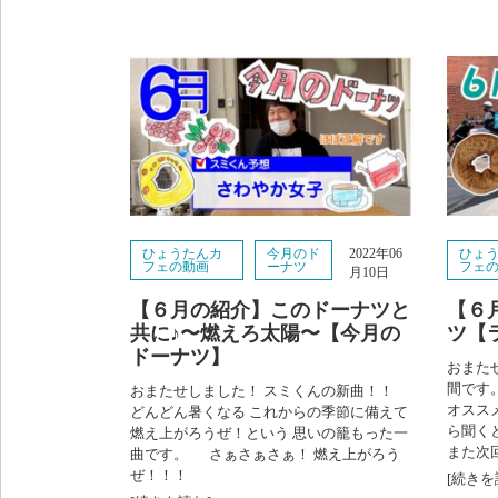
ひょうたんカ
今月のド
ひょ
2022年06
フェの動画
ーナツ
フェ
月10日
【６月の紹介】このドーナツと
【６
共に♪〜燃えろ太陽〜【今月の
ツ【
ドーナツ】
おまた
間です
おまたせしました！ スミくんの新曲！！
オスス
どんどん暑くなる これからの季節に備えて
ら聞く
燃え上がろうぜ！という 思いの籠もった一
また次
曲です。 さぁさぁさぁ！ 燃え上がろう
ぜ！！！
[続きを