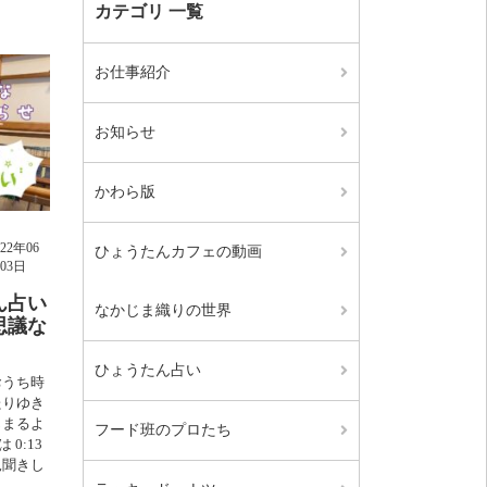
カテゴリ 一覧
お仕事紹介
お知らせ
かわら版
022年06
ひょうたんカフェの動画
03日
ん占い
なかじま織りの世界
思議な
ひょうたん占い
おうち時
たりゆき
じまるよ
フード班のプロたち
:13 ​
見聞きし