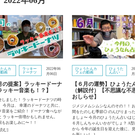
2022年06月
うたんカ
ラッキー
ひょうたんカ
ひょうた
2022年06
2
の動画
ドーナツ
フェの動画
ん占い
月06日
月
月の提案】ラッキードーナ
【６月の運勢】ひょうた
ラッキー音楽も！？】
（解説付）【不思議な不
おしらせ】
せしました！ ラッキードーナツの時
。 今月は、 幸運のドーナツと共に、
ジメジメムシムシなんのその！！ 
メ音楽をご紹介！ ドーナツ食べなが
間をたのしむ季節◎ のんびりまっ
と ラッキー倍増かもしれません。
ましょ〜 今月のひょうたん占いは
回もお楽しみに〜！！
６月しんちゃんいかがでしょ？ A型は 0
から 今年の誕生日を迎えた後に、
読む]
た新しい […]