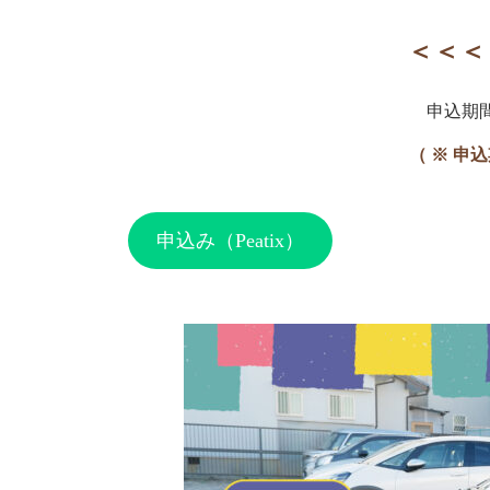
＜＜＜
申込期間：
（ ※ 申
申込み（Peatix）