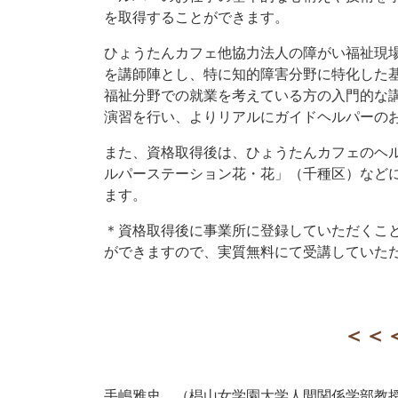
を取得することができます。
ひょうたんカフェ他協力法人の障がい福祉現
を講師陣とし、特に知的障害分野に特化した
福祉分野での就業を考えている方の入門的な
演習を行い、よりリアルにガイドヘルパーの
また、資格取得後は、ひょうたんカフェのヘ
ルパーステーション花・花」（千種区）など
ます。
＊資格取得後に事業所に登録していただくこ
ができますので、実質無料にて受講していた
＜＜
手嶋雅史 （椙山女学園大学人間関係学部教