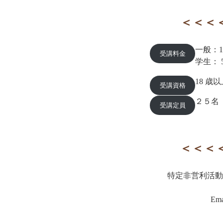
＜＜＜
一般：15
受講料金
学生： 
18 歳
受講資格
２５名
受講定員
＜＜＜
特定非営利活動
Ema