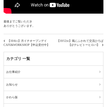
最後までご覧いただき
ありがとうございます。
【10/4㈯】月イチオープンデイ
【10/12㈮】風にふかれて交流ひろば
CAFE&WORKSHOP【申込受付中】
【@テレビトーヒロバ】
カテゴリ 一覧
お仕事紹介
お知らせ
かわら版