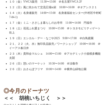
１０（金）YWCA販売 11:30〜13:00 ＠名古屋YWCA 2F
１２（日）風に吹かれて交流広場in栄 10:00〜16:00 ＠オアシス２１
１４（火）名身連販売 14:00〜15:00 名身連福祉センター(中村区中村町
7-84-1)
１７（金）ミニ・ささしま暮らしのお寺市 11:00〜14:00 円福寺
１８（土）花花ふれ愛まつり 10:00〜15:00 ＠トヨタモビリティゲート
吹上
１９（日）エシカル・デー・なごや2025 9:00〜17:00 ＠白鳥庭園
２１、２２（火、水）無印良品販売／ワークショップ 10:00〜16:00 ＠
イーアス春日井
２３（木）貴和会マルシェ 14:00〜15:00 ＠アカデミック小規模多機能
太閤
２６（日）憩いのマーケット 10:30〜14:00 ＠法敬寺
２６（日）おさんぽフリマ 10:00〜14:00 ＠横井山緑地公園
◎今月のドーナツ
＜＜ 胡桃いちじく ＞＞
ローストした胡桃を練り込んだ生地に