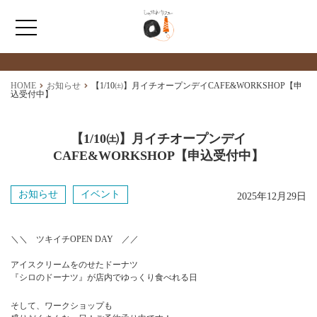
最新情報
NEWS
ホーム
HOME
お知らせ
【1/10㈯】月イチオープンデイCAFE&WORKSHOP【申
込受付中】
ひょうたんカフェとは
【1/10㈯】月イチオープンデイ
CAFE&WORKSHOP【申込受付中】
福祉サービス
お知らせ
イベント
2025年12月29日
ショップ情報
＼＼ ツキイチOPEN DAY ／／
アイスクリームをのせたドーナツ
『シロのドーナツ』が店内でゆっくり食べれる日
そして、ワークショップも