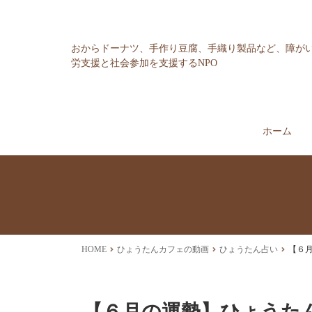
おからドーナツ、手作り豆腐、手織り製品など、障が
労支援と社会参加を支援するNPO
ホーム
HOME
ひょうたんカフェの動画
ひょうたん占い
【６
【６月の運勢】ひょうた