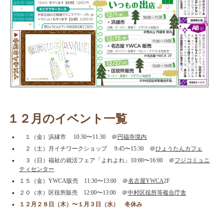
１２月のイベント一覧
１（金）浜縁市 10:30〜11:30 ＠
円福寺境内
２（土）月イチワークショップ 9:45〜15:30 ＠
ひょうたんカフェ
３（日）福祉の就活フェア「よれよれ」10:00〜16:00 ＠
フジコミュニ
ティセンター
１５（金）YWCA販売 11:30〜13:00 ＠
名古屋YWCA
2F
２０（水）区役所販売 12:00〜13:00 ＠
中村区役所等複合庁舎
１２月２８日（木）〜１月３日（水） 冬休み