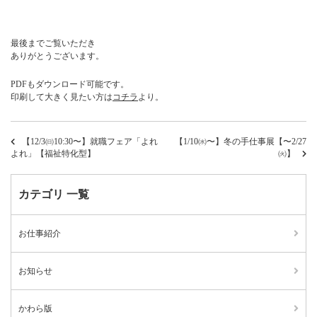
最後までご覧いただき
ありがとうございます。
PDFもダウンロード可能です。
印刷して大きく見たい方は
コチラ
より。
【12/3㈰10:30〜】就職フェア「よれ
【1/10㈬〜】冬の手仕事展【〜2/27
よれ」【福祉特化型】
㈫】
カテゴリ 一覧
お仕事紹介
お知らせ
かわら版