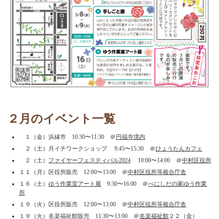
２月のイベント一覧
１（金）浜縁市 10:30〜11:30 ＠
円福寺境内
２（土）月イチワークショップ 9:45〜15:30 ＠
ひょうたんカフェ
２（土）
ファイヤーフェスティバル2024
10:00〜14:00 ＠
中村区役所
１１（月）区役所販売 12:00〜13:00 ＠
中村区役所等複合庁舎
１６（土）
ゆう作業室アート展
9:30〜16:00 ＠
べにしだの家ゆう作業
所
１９（火）区役所販売 12:00〜13:00 ＠
中村区役所等複合庁舎
１９（火）名楽福祉館販売 11:30〜13:00 ＠
名楽福祉館
２２（金）