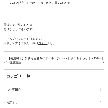
YWCA販売 11:30〜13:00 ＠
名古屋YWCA
2F
最後までご覧いただき
ありがとうございます。
PDFもダウンロード可能です。
印刷して大きく見たい方は
コチラ
より。
【募集終了】知的障害者ガイドヘル
【3/1㈮〜】さくらまつり【〜3/29㈮】
パー養成講座
カテゴリ 一覧
お仕事紹介
お知らせ