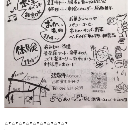
△▼△▼△▼△▼△▼△▼△▼△▼△▼
.