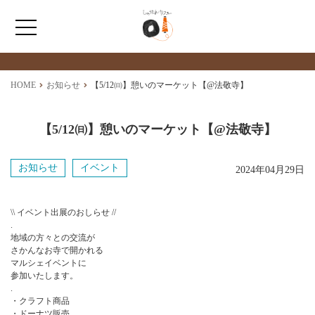
最新情報
NEWS
ホーム
HOME
お知らせ
【5/12㈰】憩いのマーケット【@法敬寺】
ひょうたんカフェとは
【5/12㈰】憩いのマーケット【@法敬寺】
福祉サービス
お知らせ
イベント
2024年04月29日
ショップ情報
\\ イベント出展のおしらせ //
.
地域の方々との交流が
さかんなお寺で開かれる
マルシェイベントに
参加いたします。
.
・クラフト商品
・ドーナツ販売