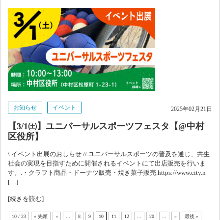
お知らせ
イベント
2025年02月21日
【3/1㈯】ユニバーサルスポーツフェスタ【@中村
区役所】
\ イベント出展のおしらせ //.ユニバーサルスポーツの普及を通じ、共生
社会の実現を目指すために開催されるイベントにて出店販売を行いま
す。.・クラフト商品・ドーナツ販売・焼き菓子販売.https://www.city.n
[…]
[続きを読む]
10 / 23
« 先頭
«
...
8
9
10
11
12
...
20
...
»
最後 »