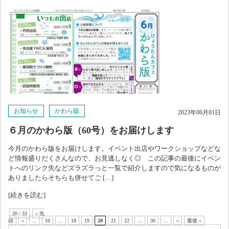
お知らせ
かわら版
2023年06月01日
６月のかわら版（60号）をお届けします
今月のかわら版をお届けします。イベント出店やワークショップなどな
ど情報盛りだくさんなので、お見逃しなく◎ この記事の最後にイベン
トへのリンク先などズラズラっと一覧で紹介しますので気になるものが
ありましたらそちらも併せてご […]
[続きを読む]
20 / 33
« 先
頭
«
...
10
...
18
19
20
21
22
...
30
...
»
最後 »