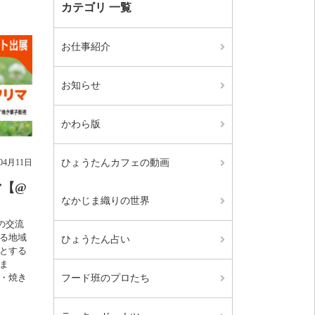
カテゴリ 一覧
お仕事紹介
お知らせ
かわら版
年04月11日
ひょうたんカフェの動画
マ【@
なかじま織りの世界
域の交流
る地域
ひょうたん占い
とする
ま
・焼き
フード班のプロたち