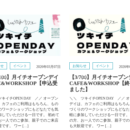
らせ
イベント
お知らせ
イベント
2026年03月07日
2026
/11㈯】月イチオープンデイ
【3/7㈯】月イチオープン
E&WORKSHOP【申込受
CAFE&WORKSHOP【
】
ました】
キイチOPEN DAY ／／ オープン
＼＼ ツキイチOPEN DAY ／／ 
、カフェのご利用はもちろん、もの
デイは、カフェのご利用はもちろん
のワークショップにもどなたでも気
づくりのワークショップにもどなた
加していただける一日です。 初めて
軽に参加していただける一日です。
お一人でのご参加、親子でのご来店
の方、お一人でのご参加、親子での
です。 ワー […]
も大歓迎です。 ワー […]