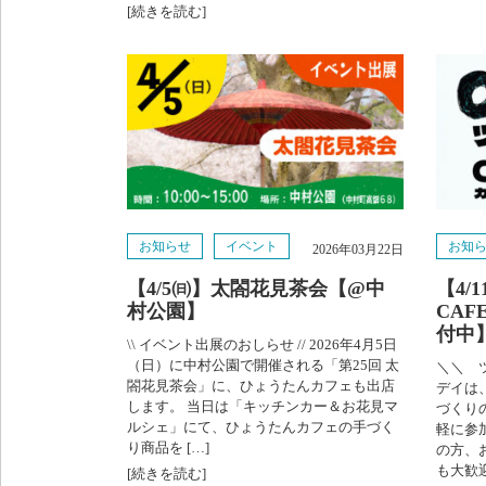
[続きを読む]
お知らせ
イベント
お知
2026年03月22日
【4/5㈰】太閤花見茶会【@中
【4
村公園】
CAF
付中
\\ イベント出展のおしらせ // 2026年4月5日
（日）に中村公園で開催される「第25回 太
＼＼ ツ
閤花見茶会」に、ひょうたんカフェも出店
デイは
します。 当日は「キッチンカー＆お花見マ
づくり
ルシェ」にて、ひょうたんカフェの手づく
軽に参
り商品を […]
の方、
も大歓迎
[続きを読む]