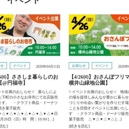
イベント
らせ
イベント
お知らせ
イベント
2026年04月11日
2026
/26㈰】ささしま暮らしのお
【4/26㈰】おさんぽフリ
【@円福寺】
横井山緑地公園】
ベント出展のおしらせ // 暮らしによ
\\ イベント出展のおしらせ // 地
た下町の小さなお寺市にて出店販売
の場を提供しみんなが豊かに暮らせ
ます。 ・クラフト商品・ドーナツ
づくりや出会い繋がりを作りだす場
焼き菓子販売
ことを目指すイベントに出展いたし
▼△▼△▼△▼△▼△▼△▼△▼日
す ・クラフト商品・ドーナツ販売
月26日（日）時 間：10:00 […]
菓子販売 △▼△▼△▼△ […]
読む]
[続きを読む]