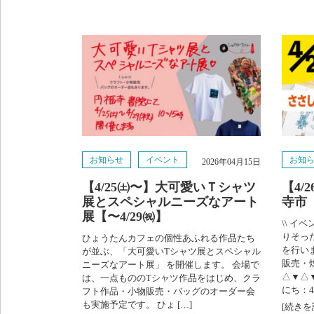
お知らせ
イベント
お知
2026年04月15日
【4/25㈯〜】大可愛いＴシャツ
【4
展とスペシャルニーズなアート
寺市
展【〜4/29㈷】
\\ イ
りそっ
ひょうたんカフェの個性あふれる作品たち
を行い
が並ぶ、「大可愛いTシャツ展とスペシャル
販売・
ニーズなアート展」 を開催します。 会場で
△▼△
は、一点もののTシャツ作品をはじめ、クラ
にち：4
フト作品・小物販売・バッグのオーダー会
も実施予定です。 ひょ […]
[続きを